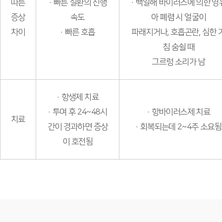
따른
· 빠른 질환의 진행
· 백일해 바이러스에 의한 영
증상
속도
아 폐렴 시 얼굴이
차이
· 빠른 호흡
파래지거나, 호흡곤란, 심한 
침 숨쉴 때
그르렁 소리가 남
· 항생제 치료
· 투여 후 24~48시
· 항바이러스제 치료
치료
간이 경과하면 증상
· 회복되는데 2~4주 소요됨
이 호전됨