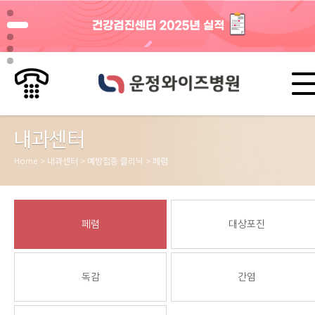
내과센터
Home > 내과센터 > 예방접종 클리닉 > 페렴
페렴
대상포진
독감
간염