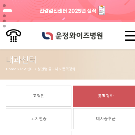
내과센터
Home > 내과센터 > 성인병 클리닉 > 동맥경화
고혈압
동맥경화
고지혈증
대사증후군