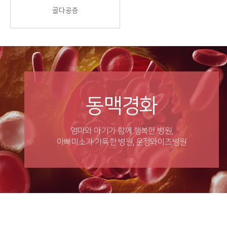
골다공증
동맥경화
엄마와 아기가 함께 행복한 병원,
아빠미소가 가득한 병원, 운정와이즈병원