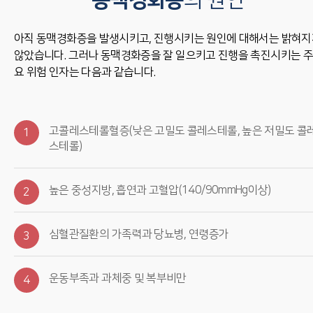
동맥경화증
의 원인
아직 동맥경화증을 발생시키고, 진행시키는 원인에 대해서는 밝혀지
않았습니다. 그러나 동맥경화증을 잘 일으키고 진행을 촉진시키는 주
요 위험 인자는 다음과 같습니다.
고콜레스테롤혈증(낮은 고밀도 콜레스테롤, 높은 저밀도 콜
1
스테롤)
높은 중성지방, 흡연과 고혈압(140/90mmHg이상)
2
심혈관질환의 가족력과 당뇨병, 연령증가
3
운동부족과 과체중 및 복부비만
4