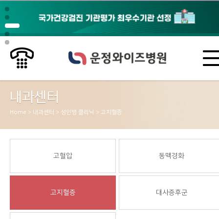
내과센터
Home > 내과센터 > 성인병 클리닉 > 고지혈증
고혈압
동맥경화
고지혈증
대사증후군