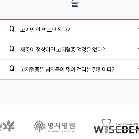
들
Q.
고기만 안 먹으면 된다?
일반적으로 고기를 즐겨먹는 사람이 채식을 하는 사람보다 뇌졸증
Q.
체중이 정상이면 고지혈증 걱정은 없다?
이나 심근경색과 같은 심혈관계 질환의 위험이 높다고 알려져 있습
니다. 하지만 최근 미국에서 고기나
고지혈증을 흔히 뚱뚱한 사람만 걸리는 질환이라고 생각하지만 마
동물성 식품을 먹지 않고 채식만 하는 사람들이 동맥경화증 발병 위
Q.
고지혈증은 남자들이 많이 걸리는 질환이다?
른 사람도 예외는 아닙니다. 고지혈증은 체중에 비례해 발생하는 것
험이 높을 수 있다는 연구 결과가 나왔습니다. 우리 몸은 음식물에
이 아니라,
서 섭취되는 콜레스테롤 양에 따라 몸 안에서
흔히 고지혈증은 중년 남성 질환으로 생각하는 경우가 많습니다. 그
혈액 속 콜레스테롤과 중성지방이 많아질 때 일어나기 때문입니다.
합성한 콜레스테롤의 양을 조절합니다. 고기를 먹든 안 먹든 간에서
러나 실제 조사 결과에 의하면 여성이 남성보다 약 1.4배 정도 더 많
콜레스테롤을 너무 많이 합성하면 고지혈증이 발생하는 것입니다.
았습니다.
여성의 경우에는 폐경 이후 나쁜 콜레스테롤을 낮춰주고 좋은 콜레
스테롤의 수치를 높여주는 에스트로겐의 분비가 감소하여 고지혈
증의 발병 위험이 높아졌기 때문입니다.