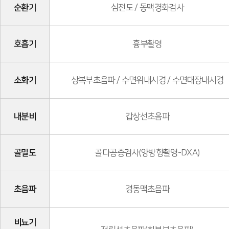
순환기
심전도 / 동맥경화검사
호흡기
흉부촬영
소화기
상복부초음파 / 수면위내시경 / 수면대장내시경
내분비
갑상선초음파
골밀도
골다공증검사(양방향촬영-DXA)
초음파
경동맥초음파
비뇨기