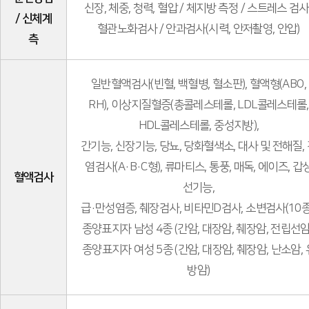
신장, 체중, 청력, 혈압 / 체지방 측정 / 스트레스 검사
/ 신체계
혈관노화검사 / 안과검사(시력, 안저촬영, 안압)
측
일반혈액검사(빈혈, 백혈병, 혈소판), 혈액형(ABO,
RH), 이상지질혈증(총콜레스테롤, LDL콜레스테롤,
HDL콜레스테롤, 중성지방),
간기능, 신장기능, 당뇨, 당화혈색소, 대사 및 전해질,
염검사(A·B·C형), 류마티스, 통풍, 매독, 에이즈, 갑
혈액검사
선기능,
급·만성염증, 췌장검사, 비타민D검사, 소변검사(10종
종양표지자 남성 4종 (간암, 대장암, 췌장암, 전립선암)
종양표지자 여성 5종 (간암, 대장암, 췌장암, 난소암, 
방암)