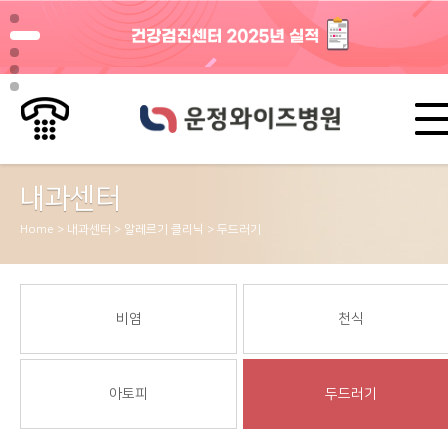
내과센터
Home > 내과센터 > 알레르기 클리닉 > 두드러기
비염
천식
아토피
두드러기