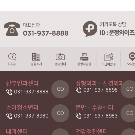
산부인과센터
정형외과ㆍ신경외과
GO
GO
031-937-8898
031-937-8888
소아청소년과
분만ㆍ수술센터
GO
GO
031-937-8980
031-937-8983
내과센터
건강검진센터