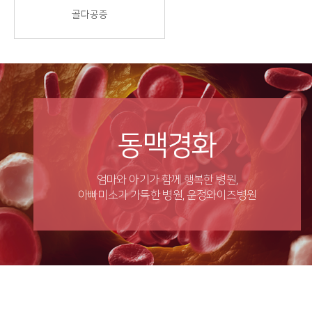
골다공증
동맥경화
엄마와 아기가 함께 행복한 병원,
아빠미소가 가득한 병원, 운정와이즈병원