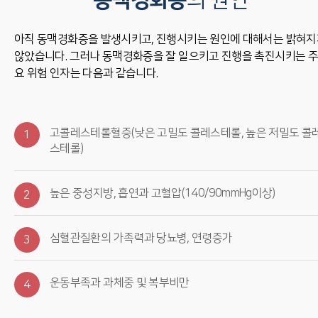
동맥경화증
의 원인
아직 동맥경화증을 발생시키고, 진행시키는 원인에 대해서는 밝혀지
않았습니다. 그러나 동맥경화증을 잘 일으키고 진행을 촉진시키는 주
요 위험 인자는 다음과 같습니다.
고콜레스테롤혈증(낮은 고밀도 콜레스테롤, 높은 저밀도 콜
1
스테롤)
높은 중성지방, 흡연과 고혈압(140/90mmHg이상)
2
심혈관질환의 가족력과 당뇨병, 연령증가
3
운동부족과 과체중 및 복부비만
4