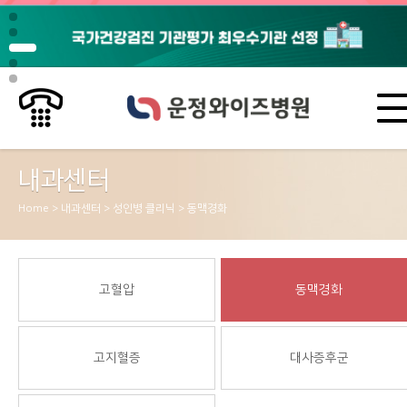
내과센터
Home > 내과센터 > 성인병 클리닉 > 동맥경화
고혈압
동맥경화
고지혈증
대사증후군