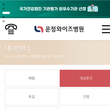
내과센터
Home > 내과센터 > 예방접종 클리닉 > 대상포진
페렴
대상포진
독감
간염