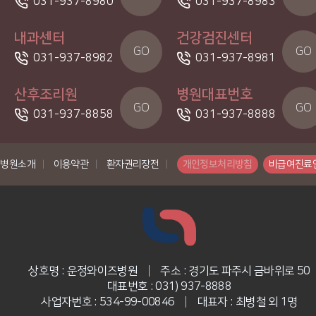
031-937-8980
031-937-8983
내과센터
건강검진센터
GO
GO
031-937-8982
031-937-8981
산후조리원
병원대표번호
GO
GO
031-937-8858
031-937-8888
병원소개
|
이용약관
|
환자권리장전
|
개인정보처리방침
비급여진료
상호명 : 운정와이즈병원
|
주소 : 경기도 파주시 금바위로 50
대표번호 : 031) 937-8888
사업자번호 : 534-99-00846
|
대표자 : 최병철 외 1명