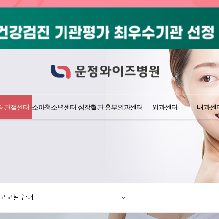
추·관절센터
소아청소년센터
심장혈관 흉부외과센터
외과센터
내과센
모교실 안내