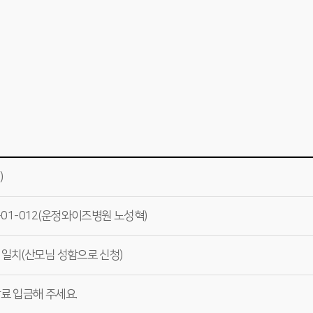
)
0-01-012(운정와이즈병원 노성혁)
일치(산모님 성함으로 신청)
강료 입금해 주세요.