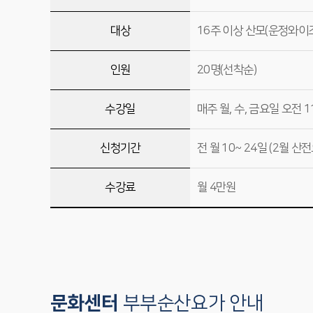
대상
16주 이상 산모(운정와이
인원
20명(선착순)
수강일
매주 월, 수, 금요일 오전 1
신청기간
전 월 10~ 24일 (2월 산
수강료
월 4만원
문화센터
부부순산요가 안내