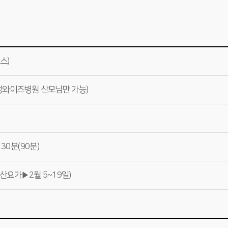
스)
정와이즈병원 산모님만 가능)
30분(90분)
순산요가▶2월 5~19일)