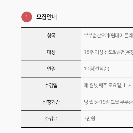
모집안내
1
항목
부부순산요가(원데이 클래
대상
16주 이상 산모&남편(운
인원
10팀(선착순)
수강일
매 월 넷째주 토요일, 11시 
신청기간
당 월 5~19일 (2월 부부
수강료
3만원