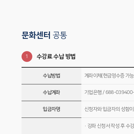
문화센터
공통
수강료 수납 방법
1
수납방법
계좌이체(현금영수증 가능
수납계좌
기업은행 / 688-03940
입금자명
신청자와 입금자의 성함이 
· 강좌 신청서 작성 후 수