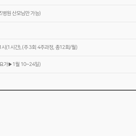
즈병원 산모님만 가능)
1시(1시간), (주 3회 4주과정, 총12회/월)
전요가▶1월 10~24일)