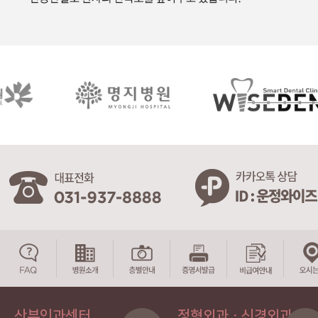
산부인과센터
정형외과ㆍ신경외과