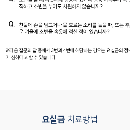
소변을 볼 때 아랫배에 통증이 있거나 항상 하복부가 묵
□ 한달에 한번
직하고 소변을 누어도 시원하지 않습니까?
□ 일주일에 한번
□없다
□ 매일
Q.
찬물에 손을 담그거나 물 흐르는 소리를 들을 때, 또는 추
□ 한달에 한번
운 겨울에 소변을 속옷에 적신 적이 있습니까?
□ 일주일에 한번
□없다
□ 매일
※다음 질문의 답 중에서 3번과 4번에 해당하는 경우는 요실금의 정
□ 한달에 한번
가 심하다고 할 수 있습니다.
□ 일주일에 한번
□ 매일
요실금
치료방법