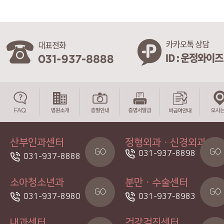
산부인과센터
정형외과ㆍ신경외과
GO
GO
031-937-8898
031-937-8888
소아청소년과
분만ㆍ수술센터
GO
GO
031-937-8980
031-937-8983
내과센터
건강검진센터