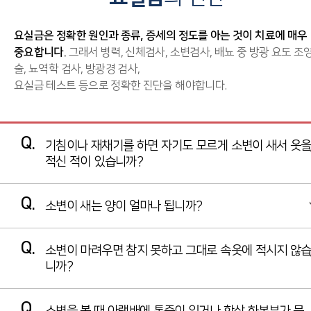
요실금은 정확한 원인과 종류, 증세의 정도를 아는 것이 치료에 매우
중요합니다.
그래서 병력, 신체검사, 소변검사, 배뇨 중 방광 요도 조
술, 뇨역학 검사, 방광경 검사,
요실금 테스트 등으로 정확한 진단을 해야합니다.
Q.
기침이나 재채기를 하면 자기도 모르게 소변이 새서 옷
적신 적이 있습니까?
□ 없다
Q.
소변이 새는 양이 얼마나 됩니까?
□ 한달에 한번
□ 일주일에 한번
□ 티 스푼 정도
Q.
소변이 마려우면 참지 못하고 그대로 속옷에 적시지 않
□ 매일
□ 속옷에 묻을 정도
니까?
□ 속옷을 적실 정도
□없다
□ 다리로 흘러내릴 정도
Q.