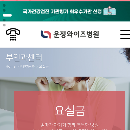
부인과센터
Home > 부인과센터 > 요실금
요실금
엄마와 아기가 함께 행복한 병원,