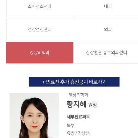
소아청소년과
내과
건강검진센터
외과
영상의학과
심장혈관 흉부외과센터